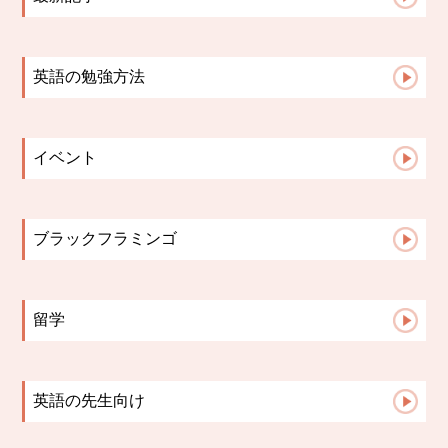
【札幌の英語教室】小学生の宿題は「思い出...
札幌の英語教室｜英会話教室で英語を話せる...
英語の勉強方法
英語授業は「点」ではなく「線」でつなぐ｜...
英会話コース
文法はいつから？中学英語で差がつく「文法...
小学生コース
英語学習の成果が見えない時、保護者ができ...
イベント
中学高校生コース
英語の歌は教材になる。発音・リズム・イン...
2023イベント
Advanceコース
保護者面談で子どもが変わる理由【英語教室...
英検
小学校英語と中学英語、何が違う？スムーズ...
ブラックフラミンゴ
保護者面談は「報告会」ではない。レッスン...
先生たちのこと
ブラックフラミンゴ英語教室が多読を大切に...
こんな活動してます♪
留学
お知らせ
生徒さんからの報告
講師の日記
留学英語
保護者様からの声
英語の先生向け
よくある質問
英語指導のヒント