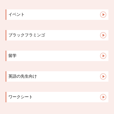
英会話コース
文法はいつから？中学英語で差がつく「文法...
小学生コース
英語学習の成果が見えない時、保護者ができ...
イベント
中学高校生コース
英語の歌は教材になる。発音・リズム・イン...
2023イベント
Advanceコース
保護者面談で子どもが変わる理由【英語教室...
英検
小学校英語と中学英語、何が違う？スムーズ...
ブラックフラミンゴ
保護者面談は「報告会」ではない。レッスン...
先生たちのこと
ブラックフラミンゴ英語教室が多読を大切に...
こんな活動してます♪
留学
お知らせ
生徒さんからの報告
講師の日記
留学英語
保護者様からの声
英語の先生向け
よくある質問
英語指導のヒント
ワークシート
TOEIC
中学生文法