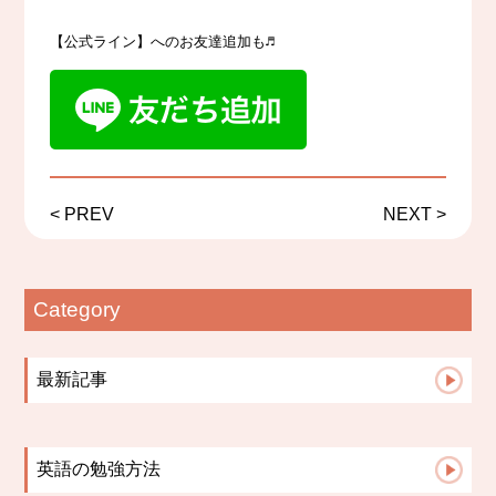
【公式ライン】へのお友達追加も♬
<
PREV
NEXT
>
Category
最新記事
【札幌の英語教室】小学生の宿題は「思い出...
札幌の英語教室｜英会話教室で英語を話せる...
英語の勉強方法
英語授業は「点」ではなく「線」でつなぐ｜...