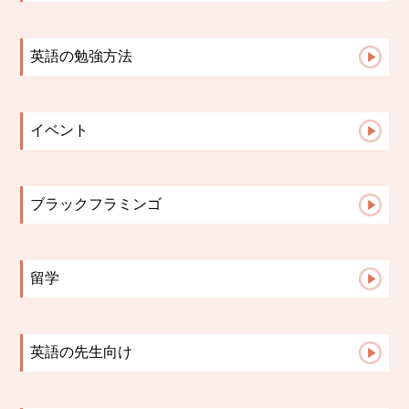
「子どもが喜ぶから」でゲームは選ばない！...
【札幌の英語教室】小学生の宿題は「思い出...
英語の勉強方法
札幌の英語教室｜英会話教室で英語を話せる...
英会話コース
英語授業は「点」ではなく「線」でつなぐ｜...
小学生コース
文法はいつから？中学英語で差がつく「文法...
イベント
中学高校生コース
英語学習の成果が見えない時、保護者ができ...
2023イベント
Advanceコース
英語の歌は教材になる。発音・リズム・イン...
英検
保護者面談で子どもが変わる理由【英語教室...
ブラックフラミンゴ
小学校英語と中学英語、何が違う？スムーズ...
先生たちのこと
保護者面談は「報告会」ではない。レッスン...
こんな活動してます♪
留学
お知らせ
生徒さんからの報告
講師の日記
留学英語
保護者様からの声
英語の先生向け
よくある質問
英語指導のヒント