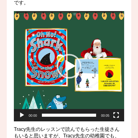
です。
動
画
プ
レ
ー
ヤ
ー
00:00
00:05
Tracy先生のレッスンで読んでもらった生徒さん
もいると思いますが、Tracy先生の幼稚園でも、