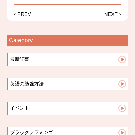
<
PREV
NEXT
>
Category
最新記事
【札幌の英語教室】小学生の宿題は「思い出...
札幌の英語教室｜英会話教室で英語を話せる...
英語の勉強方法
英語授業は「点」ではなく「線」でつなぐ｜...
英会話コース
文法はいつから？中学英語で差がつく「文法...
小学生コース
英語学習の成果が見えない時、保護者ができ...
イベント
中学高校生コース
英語の歌は教材になる。発音・リズム・イン...
2023イベント
Advanceコース
保護者面談で子どもが変わる理由【英語教室...
英検
小学校英語と中学英語、何が違う？スムーズ...
ブラックフラミンゴ