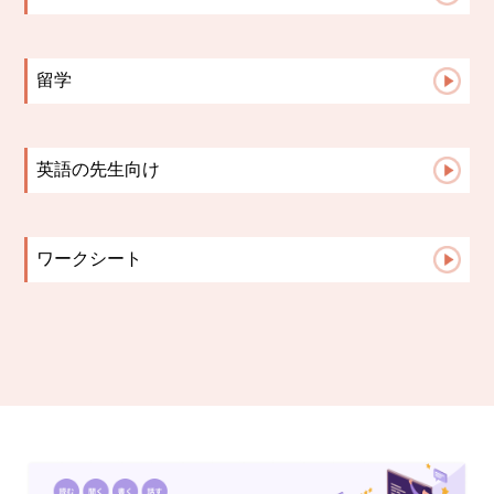
保護者面談は「報告会」ではない。レッスン...
先生たちのこと
ブラックフラミンゴ英語教室が多読を大切に...
こんな活動してます♪
留学
お知らせ
生徒さんからの報告
講師の日記
留学英語
保護者様からの声
英語の先生向け
よくある質問
英語指導のヒント
ワークシート
TOEIC
中学生文法