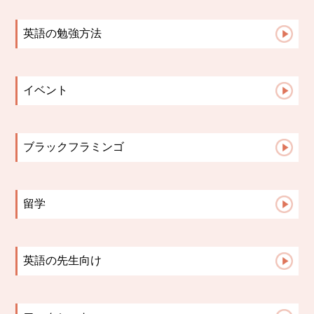
【札幌の英語教室】小学生の宿題は「思い出...
札幌の英語教室｜英会話教室で英語を話せる...
英語の勉強方法
英語授業は「点」ではなく「線」でつなぐ｜...
英会話コース
文法はいつから？中学英語で差がつく「文法...
小学生コース
英語学習の成果が見えない時、保護者ができ...
イベント
中学高校生コース
英語の歌は教材になる。発音・リズム・イン...
2023イベント
Advanceコース
保護者面談で子どもが変わる理由【英語教室...
英検
小学校英語と中学英語、何が違う？スムーズ...
ブラックフラミンゴ
保護者面談は「報告会」ではない。レッスン...
先生たちのこと
ブラックフラミンゴ英語教室が多読を大切に...
こんな活動してます♪
留学
お知らせ
生徒さんからの報告
講師の日記
留学英語
保護者様からの声
英語の先生向け
よくある質問
英語指導のヒント