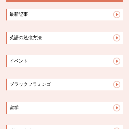
最新記事
「子どもが喜ぶから」でゲームは選ばない！...
【札幌の英語教室】小学生の宿題は「思い出...
英語の勉強方法
札幌の英語教室｜英会話教室で英語を話せる...
英会話コース
英語授業は「点」ではなく「線」でつなぐ｜...
小学生コース
文法はいつから？中学英語で差がつく「文法...
イベント
中学高校生コース
英語学習の成果が見えない時、保護者ができ...
2023イベント
Advanceコース
英語の歌は教材になる。発音・リズム・イン...
英検
保護者面談で子どもが変わる理由【英語教室...
ブラックフラミンゴ
小学校英語と中学英語、何が違う？スムーズ...
先生たちのこと
保護者面談は「報告会」ではない。レッスン...
こんな活動してます♪
留学
お知らせ
生徒さんからの報告
講師の日記
留学英語
保護者様からの声