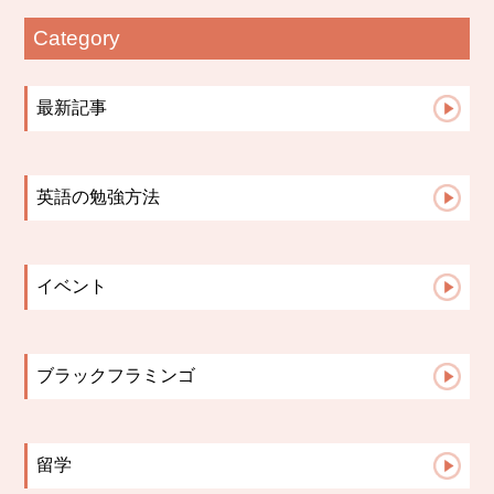
Category
最新記事
【札幌の英語教室】小学生の宿題は「思い出...
札幌の英語教室｜英会話教室で英語を話せる...
英語の勉強方法
英語授業は「点」ではなく「線」でつなぐ｜...
英会話コース
文法はいつから？中学英語で差がつく「文法...
小学生コース
英語学習の成果が見えない時、保護者ができ...
イベント
中学高校生コース
英語の歌は教材になる。発音・リズム・イン...
2023イベント
Advanceコース
保護者面談で子どもが変わる理由【英語教室...
英検
小学校英語と中学英語、何が違う？スムーズ...
ブラックフラミンゴ
保護者面談は「報告会」ではない。レッスン...
先生たちのこと
ブラックフラミンゴ英語教室が多読を大切に...
こんな活動してます♪
留学
お知らせ