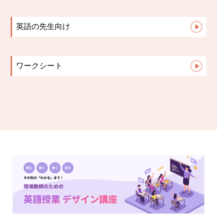
生徒さんからの報告
講師の日記
留学英語
保護者様からの声
英語の先生向け
よくある質問
英語指導のヒント
ワークシート
TOEIC
中学生文法