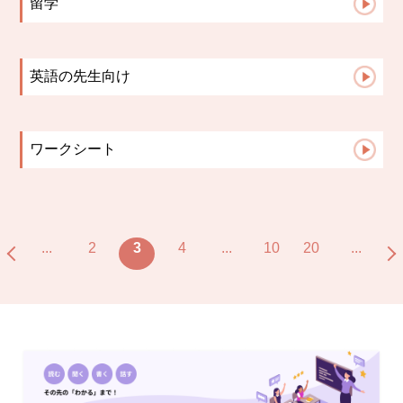
留学
お知らせ
生徒さんからの報告
講師の日記
留学英語
保護者様からの声
英語の先生向け
よくある質問
英語指導のヒント
ワークシート
TOEIC
中学生文法
...
2
3
4
...
10
20
...