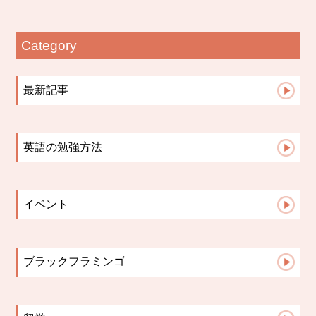
Category
最新記事
【札幌の英語教室】小学生の宿題は「思い出...
札幌の英語教室｜英会話教室で英語を話せる...
英語の勉強方法
英語授業は「点」ではなく「線」でつなぐ｜...
英会話コース
文法はいつから？中学英語で差がつく「文法...
小学生コース
英語学習の成果が見えない時、保護者ができ...
イベント
中学高校生コース
英語の歌は教材になる。発音・リズム・イン...
2023イベント
Advanceコース
保護者面談で子どもが変わる理由【英語教室...
英検
小学校英語と中学英語、何が違う？スムーズ...
ブラックフラミンゴ
保護者面談は「報告会」ではない。レッスン...
先生たちのこと
ブラックフラミンゴ英語教室が多読を大切に...
こんな活動してます♪