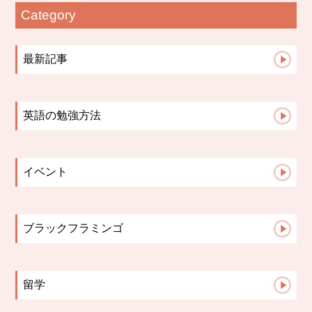
Category
最新記事
【札幌の英語教室】小学生の宿題は「思い出...
札幌の英語教室｜英会話教室で英語を話せる...
英語の勉強方法
英語授業は「点」ではなく「線」でつなぐ｜...
英会話コース
文法はいつから？中学英語で差がつく「文法...
小学生コース
英語学習の成果が見えない時、保護者ができ...
イベント
中学高校生コース
英語の歌は教材になる。発音・リズム・イン...
2023イベント
Advanceコース
保護者面談で子どもが変わる理由【英語教室...
英検
小学校英語と中学英語、何が違う？スムーズ...
ブラックフラミンゴ
保護者面談は「報告会」ではない。レッスン...
先生たちのこと
ブラックフラミンゴ英語教室が多読を大切に...
こんな活動してます♪
留学
お知らせ
生徒さんからの報告