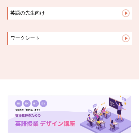
講師の日記
留学英語
保護者様からの声
英語の先生向け
よくある質問
英語指導のヒント
ワークシート
TOEIC
中学生文法